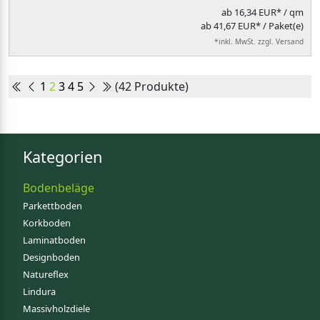
ab
16,34 EUR*
/ qm
ab 41,67 EUR* / Paket(e)
*inkl. MwSt. zzgl. Versand
1
2
3
4
5
(42 Produkte)
Kategorien
Bodenbeläge
Parkettboden
Korkboden
Laminatboden
Designboden
Natureflex
Lindura
Massivholzdiele