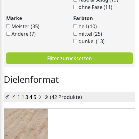
ohne Fase (11)
Marke
Farbton
Meister (35)
hell (10)
Andere (7)
mittel (25)
dunkel (13)
Filter zurücksetzen
Dielenformat
1
2
3
4
5
(42 Produkte)