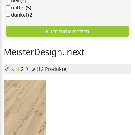
hell (5)
mittel (5)
dunkel (2)
Filter zurücksetzen
MeisterDesign. next
1
2
(12 Produkte)