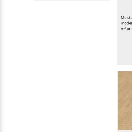
Meiste
modern
m² pr