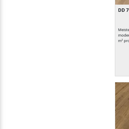
DD 7
Meiste
modern
m² pr