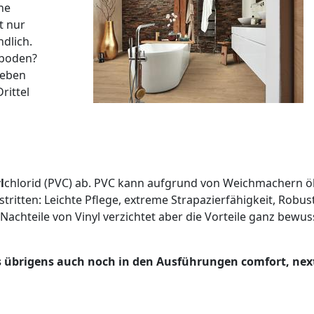
ne
t nur
dlich.
gboden?
neben
rittel
l
chlorid (PVC) ab. PVC kann aufgrund von Weichmachern ö
estritten: Leichte Pflege, extreme Strapazierfähigkeit, Robu
achteile von Vinyl verzichtet aber die Vorteile ganz bewuss
s übrigens auch noch in den Ausführungen comfort, nex