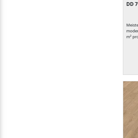
DD 7
Meiste
modern
m² pr