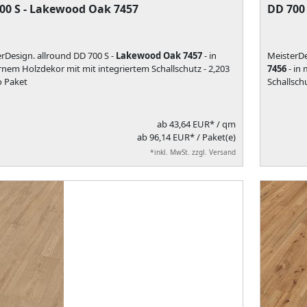
00 S - Lakewood Oak 7457
DD 700
rDesign. allround DD 700 S -
Lakewood Oak 7457
- in
MeisterDe
em Holzdekor mit mit integriertem Schallschutz - 2,203
7456
- in
o Paket
Schallsch
ab
43,64 EUR*
/ qm
ab 96,14 EUR* / Paket(e)
*inkl. MwSt. zzgl. Versand