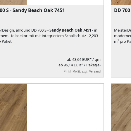
00 S - Sandy Beach Oak 7451
DD 700
rDesign. allround DD 700 S -
Sandy Beach Oak 7451
- in
MeisterDe
em Holzdekor mit mit integriertem Schallschutz - 2,203
modernem 
o Paket
m² pro Pa
ab
43,64 EUR*
/ qm
ab 96,14 EUR* / Paket(e)
*inkl. MwSt. zzgl. Versand