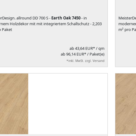
rDesign. allround DD 700 S -
Earth Oak 7450
- in
MeisterDe
em Holzdekor mit mit integriertem Schallschutz - 2,203
modernem 
o Paket
m² pro Pa
ab
43,64 EUR*
/ qm
ab 96,14 EUR* / Paket(e)
*inkl. MwSt. zzgl. Versand