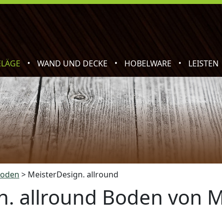
•
•
•
ELÄGE
WAND UND DECKE
HOBELWARE
LEISTEN
boden
>
MeisterDesign. allround
n. allround Boden von M