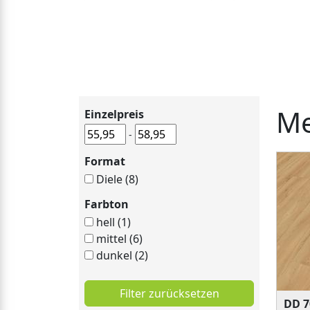
Me
Einzelpreis
-
Format
Diele (8)
Farbton
hell (1)
mittel (6)
dunkel (2)
Filter zurücksetzen
DD 7