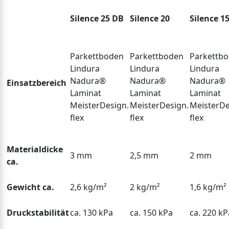
Silence 25 DB
Silence 20
Silence 1
Parkettboden
Parkettboden
Parkettb
Lindura
Lindura
Lindura
Nadura®
Nadura®
Nadura®
Einsatzbereich
Laminat
Laminat
Laminat
MeisterDesign.
MeisterDesign.
MeisterDe
flex
flex
flex
Materialdicke
3 mm
2,5 mm
2 mm
ca.
Gewicht ca.
2,6 kg/m²
2 kg/m²
1,6 kg/m²
Druckstabilität
ca. 130 kPa
ca. 150 kPa
ca. 220 kP