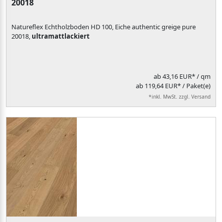
20018
Natureflex Echtholzboden HD 100, Eiche authentic greige pure
20018,
ultramattlackiert
ab
43,16 EUR*
/ qm
ab 119,64 EUR* / Paket(e)
*inkl. MwSt. zzgl. Versand