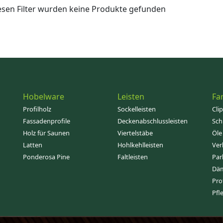
esen Filter wurden keine Produkte gefunden
Hobelware
Leisten
Fa
Profilholz
Sockelleisten
Cli
Fassadenprofile
Deckenabschlussleisten
Sch
Holz für Saunen
Viertelstäbe
Öle
Latten
Hohlkehlleisten
Ver
Ponderosa Pine
Faltleisten
Par
Dä
Pro
Pfl