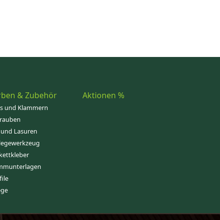
rben & Zubehör
Aktionen %
ps und Klammern
rauben
 und Lasuren
legewerkzeug
kettkleber
mmunterlagen
file
ege