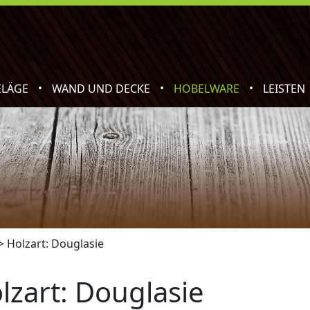
•
•
•
ELÄGE
WAND UND DECKE
HOBELWARE
LEISTEN
>
Holzart: Douglasie
lzart: Douglasie