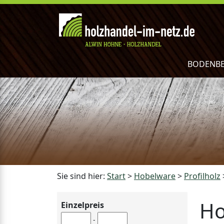
BODENB
Sie sind hier:
Start
>
Hobelware
>
Profilholz
Ho
Einzelpreis
-