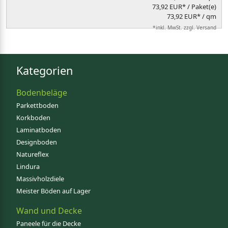
73,92 EUR* / Paket(e)
73,92 EUR* / qm
*inkl. MwSt. zzgl. Versand
Kategorien
Bodenbeläge
Parkettboden
Korkboden
Laminatboden
Designboden
Natureflex
Lindura
Massivholzdiele
Meister Böden auf Lager
Wand und Decke
Paneele für die Decke