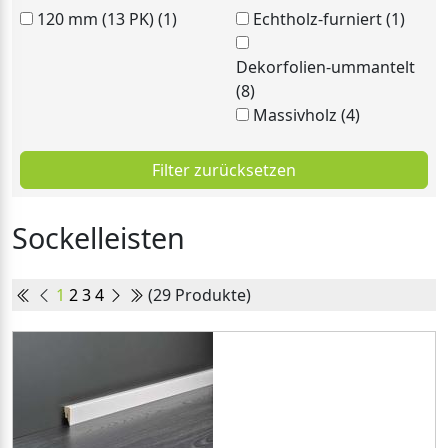
120 mm (13 PK) (1)
Echtholz-furniert (1)
Dekorfolien-ummantelt
(8)
Massivholz (4)
Filter zurücksetzen
Sockelleisten
1
2
3
4
(29 Produkte)