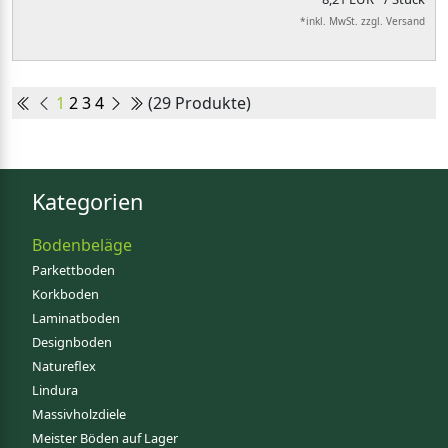
*inkl. MwSt. zzgl. Versand
1
2
3
4
(29 Produkte)
Kategorien
Bodenbeläge
Parkettboden
Korkboden
Laminatboden
Designboden
Natureflex
Lindura
Massivholzdiele
Meister Böden auf Lager