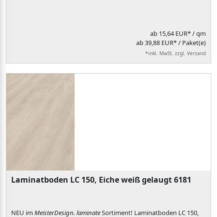
ab
15,64 EUR*
/ qm
ab 39,88 EUR* / Paket(e)
*inkl. MwSt. zzgl. Versand
Laminatboden LC 150, Eiche weiß gelaugt 6181
NEU im
MeisterDesign. laminate
Sortiment! Laminatboden LC 150,