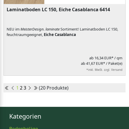
Laminatboden LC 150, Eiche Casablanca 6414
NEU im
MeisterDesign. laminate
Sortiment! Laminatboden LC 150,
feuchtraumgeeignet,
Eiche Casablanca
ab
16,34 EUR*
/ qm
ab 41,67 EUR* / Paket(e)
*inkl. MwSt. zzgl. Versand
1
2
3
(20 Produkte)
Kategorien
Bodenbeläge