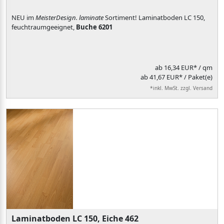
NEU im
MeisterDesign. laminate
Sortiment! Laminatboden LC 150,
feuchtraumgeeignet,
Buche 6201
ab
16,34 EUR*
/ qm
ab 41,67 EUR* / Paket(e)
*inkl. MwSt. zzgl. Versand
Laminatboden LC 150, Eiche 462