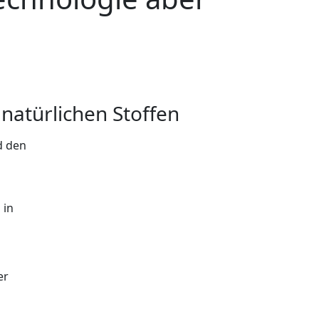
natürlichen Stoffen
d den
 in
er