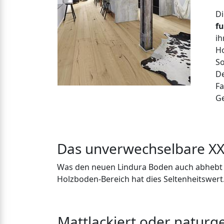
Die
fu
ihre
Holz
Sor
Deko
Farb
Ges
Das unverwechselbare X
Was den neuen Lindura Boden auch abhebt 
Holzboden-Bereich hat dies Seltenheitswert
Mattlackiert oder naturge