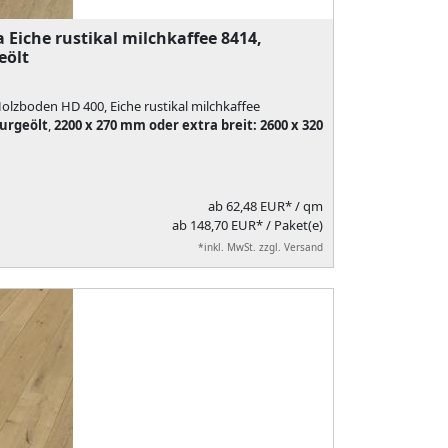
 Eiche rustikal milchkaffee 8414,
eölt
olzboden HD 400, Eiche rustikal milchkaffee
urgeölt
,
2200 x 270 mm oder extra breit: 2600 x 320
ab
62,48 EUR*
/ qm
ab 148,70 EUR* / Paket(e)
*inkl. MwSt. zzgl. Versand