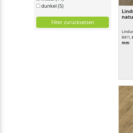
dunkel (5)
Lind
natu
Filter zurücksetzen
Lindur
8411,
mm