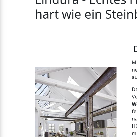
hart wie ein Stei
De
Meis
neu
au
Der 
Verb
Woo
fein
natü
HDF
mit