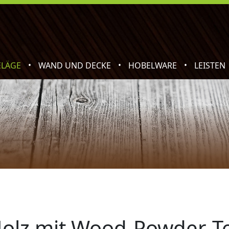
•
•
•
ELÄGE
WAND UND DECKE
HOBELWARE
LEISTEN
 Holz mit Wood-Powder-T