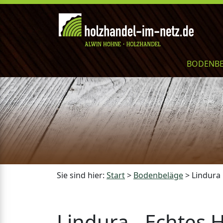
BODENB
Sie sind hier:
Start
>
Bodenbeläge
>
Lindura
Lindura - Echtes