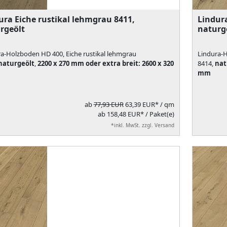
ura Eiche rustikal lehmgrau 8411,
Lindura
rgeölt
naturg
a-Holzboden HD 400, Eiche rustikal lehmgrau
Lindura-H
naturgeölt
,
2200 x 270 mm oder extra breit: 2600 x 320
8414,
nat
mm
ab
77,93 EUR
63,39 EUR*
/ qm
ab 158,48 EUR* / Paket(e)
*inkl. MwSt. zzgl. Versand