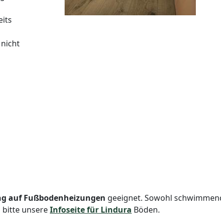
its
nicht
ng
auf
Fußbodenheizungen
geeignet. Sowohl schwimmende
u bitte unsere
Infoseite für Lindura
Böden.