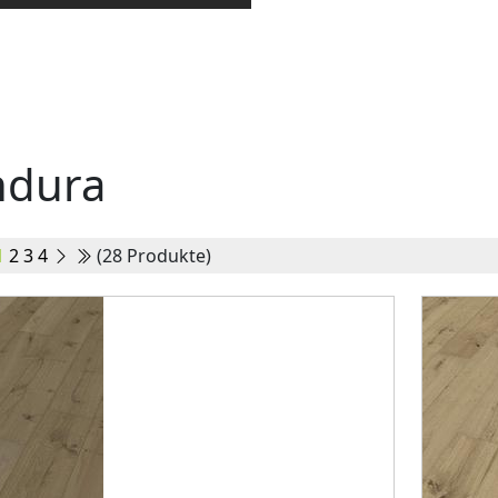
ndura
1
2
3
4
(28 Produkte)