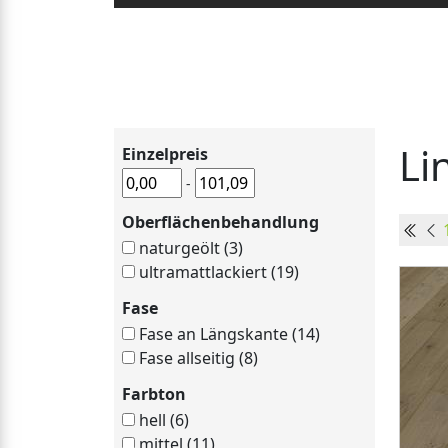
Li
Einzelpreis
-
Oberflächenbehandlung
naturgeölt (3)
ultramattlackiert (19)
Fase
Fase an Längskante (14)
Fase allseitig (8)
Farbton
hell (6)
mittel (11)