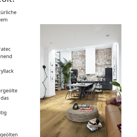
ürliche
trem
ratec
onend
yllack
urgeölte
 das
tig
rgeölten