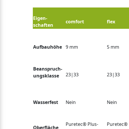
Eigen-
comfort
flex
schaften
Aufbauhöhe
9 mm
5 mm
Beanspruch-
23|33
23|33
ungs
klasse
Wasserfest
Nein
Nein
Puretec® Plus-
Puretec® 
Oberfläche