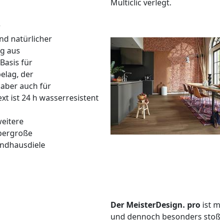
Multiclic verlegt.
r
nd natürlicher
ng aus
Basis für
elag, der
aber auch für
t ist 24 h wasserresistent
weitere
übergroße
andhausdiele
Der MeisterDesign. pro
ist 
und dennoch besonders stoßf