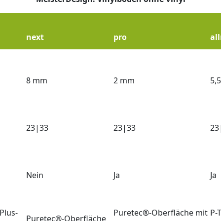
next
pro
al
8 mm
2 mm
5,
23|33
23|33
23
Nein
Ja
Ja
Plus-
Puretec®-Oberfläche mit
P-
Puretec®-Oberfläche