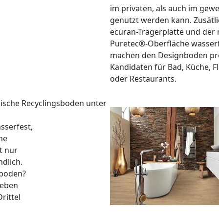
im privaten, als auch im gew
genutzt werden kann. Zusätlic
ecuran-Trägerplatte und der
Puretec®-Oberfläche wasserf
machen den Designboden pr
Kandidaten für Bad, Küche, F
oder Restaurants.
gische Recyclingsboden unter
sserfest,
ne
t nur
dlich.
gboden?
neben
rittel