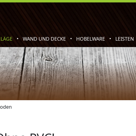
•
•
•
ELÄGE
WAND UND DECKE
HOBELWARE
LEISTEN
boden