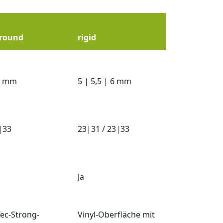
lround
rigid
5 mm
5 | 5,5 | 6 mm
|33
23|31 / 23|33
Ja
Tec-Strong-
Vinyl-Oberfläche mit