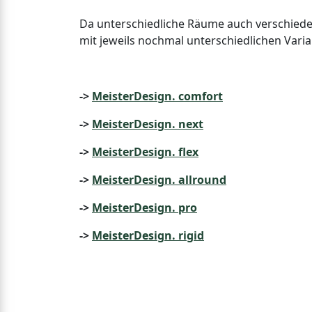
Da unterschiedliche Räume auch verschiede
mit jeweils nochmal unterschiedlichen Varia
->
MeisterDesign. comfort
->
MeisterDesign. next
->
MeisterDesign. flex
->
MeisterDesign. allround
->
MeisterDesign. pro
->
MeisterDesign. rigid