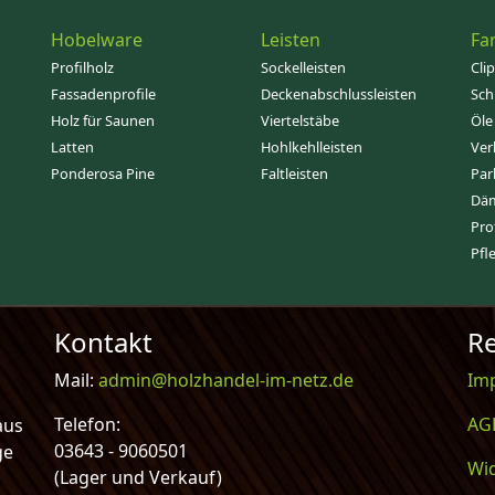
Hobelware
Leisten
Fa
Profilholz
Sockelleisten
Cli
Fassadenprofile
Deckenabschlussleisten
Sch
Holz für Saunen
Viertelstäbe
Öle
Latten
Hohlkehlleisten
Ver
Ponderosa Pine
Faltleisten
Par
Dä
Pro
Pfl
Kontakt
Re
Mail:
admin@holzhandel-im-netz.de
Im
Telefon:
AG
aus
03643 - 9060501
ge
Wi
(Lager und Verkauf)