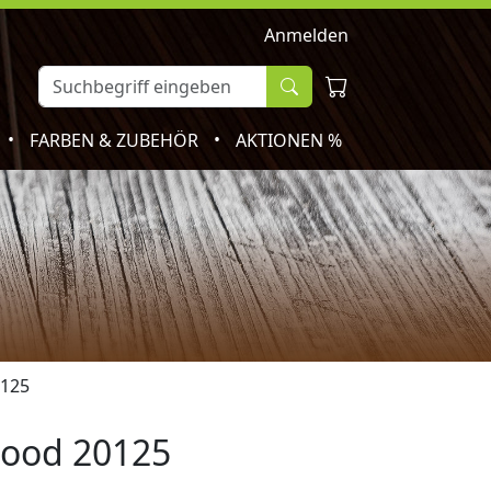
Anmelden
•
•
FARBEN & ZUBEHÖR
AKTIONEN %
0125
wood 20125