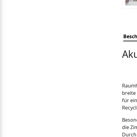
Besc
Aku
Raumh
breite
für ei
Recycl
Besond
die Z
Durch