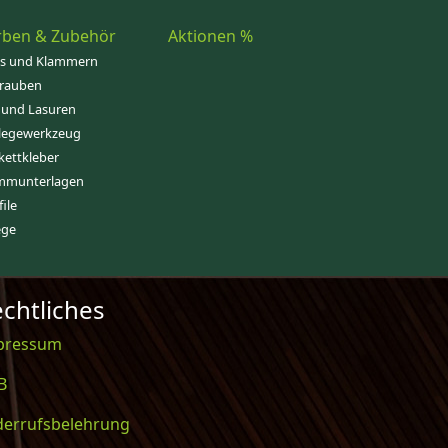
rben & Zubehör
Aktionen %
ps und Klammern
rauben
 und Lasuren
legewerkzeug
kettkleber
mmunterlagen
file
ege
chtliches
pressum
B
derrufsbelehrung