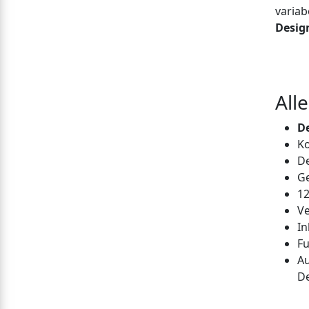
variab
Desig
Alle
D
Ko
D
G
12
Ve
In
Fu
Au
D