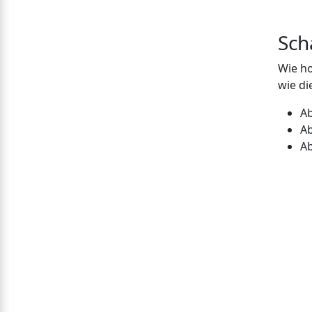
Sch
Wie ho
wie di
Ab
Ab
Ab