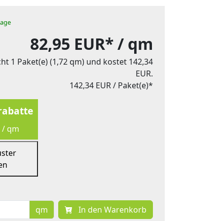
tage
82,95 EUR*
/ qm
ht 1 Paket(e) (1,72 qm) und kostet 142,34
EUR.
142,34 EUR
/ Paket(e)*
abatte
 / qm
uster
en
qm
In den Warenkorb