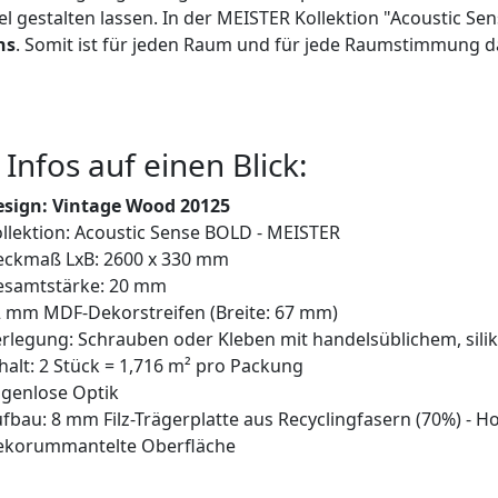
el gestalten lassen. In der MEISTER Kollektion "Acoustic Se
ns
. Somit ist für jeden Raum und für jede Raumstimmung da
 Infos auf einen Blick:
esign: Vintage Wood 20125
llektion: Acoustic Sense BOLD - MEISTER
eckmaß LxB: 2600 x 330 mm
esamtstärke: 20 mm
 mm MDF-Dekorstreifen (Breite: 67 mm)
rlegung: Schrauben oder Kleben mit handelsüblichem, sil
halt: 2 Stück = 1,716 m² pro Packung
genlose Optik
fbau: 8 mm Filz-Trägerplatte aus Recyclingfasern (70%) - 
ekorummantelte Oberfläche