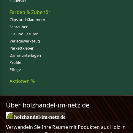
Faltleisten
Farben & Zubehör
Clips und Klammern
Schrauben
Öle und Lasuren
Verlegewerkzeug
Parkettkleber
Dämmunterlagen
Profile
Pflege
Aktionen %
Über holzhandel-im-netz.de
Verwandeln Sie Ihre Räume mit Podukten aus Holz in