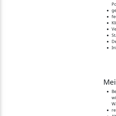
Po
ge
f
Kl
V
St
D
In
Mei
Be
wi
W
re