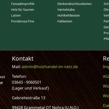
Fassadenprofile
Deckenabschlussleisten
Sch
Holz für Saunen
Viertelstäbe
Öle
Latten
Hohlkehlleisten
Ver
Ponderosa Pine
Faltleisten
Par
Dä
Pro
Pfl
Kontakt
Re
Mail:
admin@holzhandel-im-netz.de
Im
Telefon:
AG
aus
03643 - 9060501
ge
Wi
(Lager und Verkauf)
Wi
Gebreitestraße 13
Da
99428 Grammetal OT Nohra (U.N.O.)