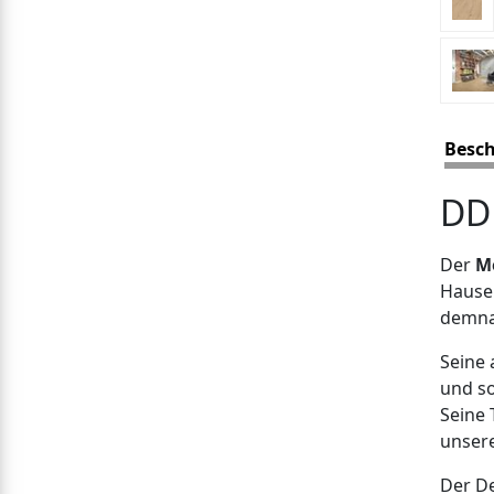
Besc
DD 
Der
Me
Hause 
demna
Seine 
und so
Seine 
unser
Der De