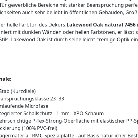
für gewerbliche Bereiche mit starker Beanspruchung perfe
chkeiten auch sehr beliebt in öffentlichen Gebäuden, G
er helle Farbton des Dekors
Lakewood Oak natural 7456
i
iert mit dunklen Wänden oder hellen Farbtönen, er lässt
Stils. Lakewood Oak ist durch seine leicht cremige Optik e
ale:
Stab (Kurzdiele)
eanspruchungsklasse 23|33
mlaufende Microfase
tegrierter Schallschutz - 1 mm - XPO-Schaum
hrschichtige P-Tex-Strong-Oberfläche mit elastischer PP-Sp
ckierung (100% PVC-frei)
ägermaterial: RMC-Spezialplatte - auf Basis natürlicher Be