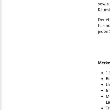
sowie 
Räumli
Der eh
harmon
jeden 
Merkm
1-
B
U
In
Me
La
Tr