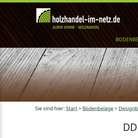
BODENB
Sie sind hier:
Start
>
Bodenbeläge
>
Design
DD 