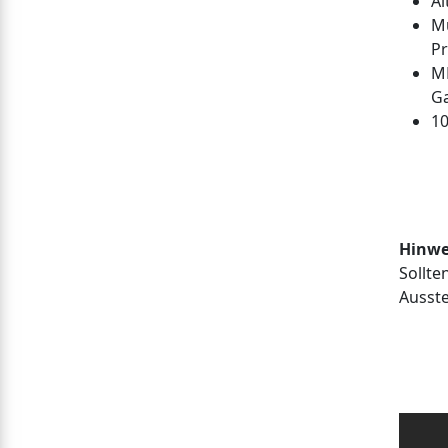
Al
Mu
Pr
ME
G
1
Hinwe
Sollte
Ausste