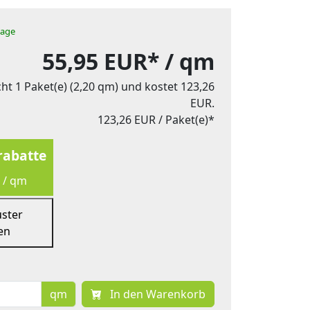
tage
55,95 EUR*
/ qm
ht 1 Paket(e) (2,20 qm) und kostet 123,26
EUR.
123,26 EUR
/ Paket(e)*
abatte
 / qm
uster
en
qm
In den Warenkorb