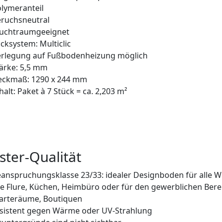
lymeranteil
ruchsneutral
euchtraumgeeignet
icksystem: Multiclic
erlegung auf Fußbodenheizung möglich
ärke: 5,5 mm
eckmaß: 1290 x 244 mm
halt: Paket à 7 Stück = ca. 2,203 m²
ster-Qualität
anspruchungsklasse 23/33: idealer Designboden für alle 
e Flure, Küchen, Heimbüro oder für den gewerblichen Ber
arteräume, Boutiquen
sistent gegen Wärme oder UV-Strahlung