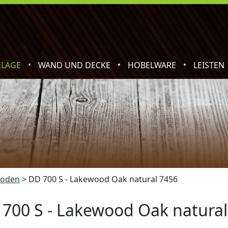
•
•
•
ELÄGE
WAND UND DECKE
HOBELWARE
LEISTEN
boden
>
DD 700 S - Lakewood Oak natural 7456
700 S - Lakewood Oak natural