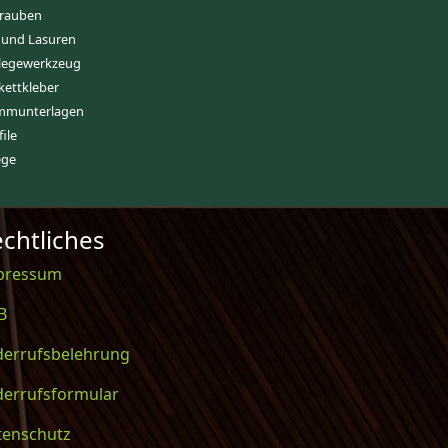
rauben
 und Lasuren
legewerkzeug
kettkleber
mmunterlagen
file
ege
chtliches
pressum
B
derrufsbelehrung
derrufsformular
tenschutz