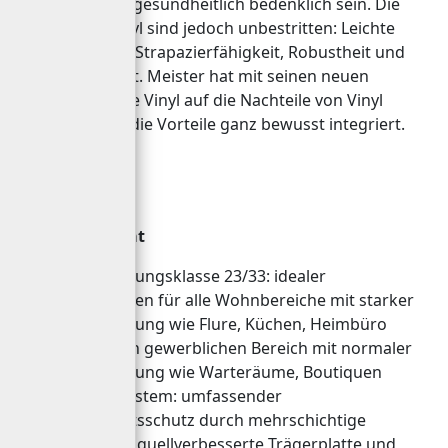
ökologisch und gesundheitlich bedenklich sein. Die
Vorteile von Vinyl sind jedoch unbestritten: Leichte
Pflege, extreme Strapazierfähigkeit, Robustheit und
Wasserfestigkeit. Meister hat mit seinen neuen
Vinylböden ohne Vinyl auf die Nachteile von Vinyl
verzichtet aber die Vorteile ganz bewusst integriert.
Meister-Qualität
Beanspruchungsklasse 23/33: idealer
Laminatboden für alle Wohnbereiche mit starker
Beanspruchung wie Flure, Küchen, Heimbüro
oder für den gewerblichen Bereich mit normaler
Beanspruchung wie Warteräume, Boutiquen
Aqua
Safe
-System: umfassender
Feuchtigkeitsschutz durch mehrschichtige
Oberfläche, quellverbesserte Trägerplatte und