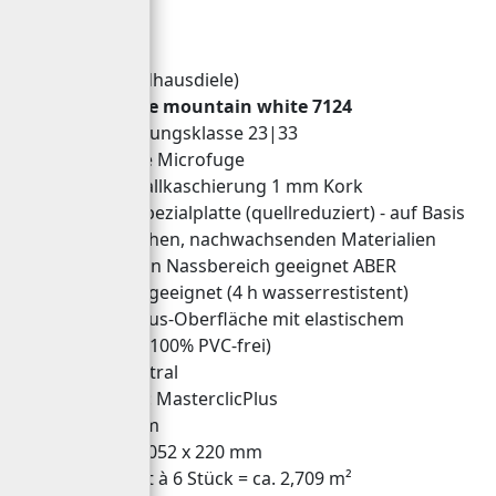
Merkmale:
1-Stab (Landhausdiele)
Dekor: Eiche mountain white 7124
Beanspruchungsklasse 23|33
Umlaufende Microfuge
Mit Trittschallkaschierung 1 mm Kork
AquaSafe-Spezialplatte (quellreduziert) - auf Basis
von natürlichen, nachwachsenden Materialien
nicht
für den Nassbereich geeignet ABER
feuchtraumgeeignet (4 h wasserrestistent)
Puretec® Plus-Oberfläche mit elastischem
Spezialfilm (100% PVC-frei)
geruchsneutral
Klicksystem: MasterclicPlus
Stärke: 8 mm
Deckmaß: 2052 x 220 mm
Inhalt: Paket à 6 Stück = ca. 2,709 m²