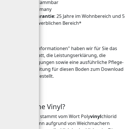
schwer entflammbar
made in Germany
MEISTER-Garantie
: 25 Jahre im Wohnbereich und 5
Jahre im gewerblichen Bereich*
Im Tab "techn. Informationen" haben wir für Sie das
Produktdatenblatt, die Leistungserklärung, die
*Garantiebedingungen sowie eine ausführliche Pflege-
und Verlegeanleitung für diesen Boden zum Download
zur Verfügung gestellt.
Warum ohne Vinyl?
Der Begriff Vinyl stammt vom Wort Poly
vinyl
chlorid
(PVC) ab. PVC kann aufgrund von Weichmachern