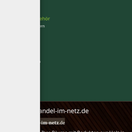
Hohlkehlleisten
Faltleisten
Farben & Zubehör
Clips und Klammern
Schrauben
Öle und Lasuren
Verlegewerkzeug
Parkettkleber
Dämmunterlagen
Profile
Pflege
Aktionen %
Über holzhandel-im-netz.de