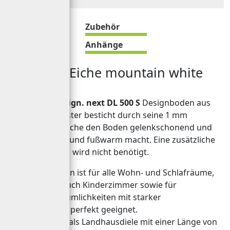
Beschreibung
Zubehör
Bewertungen
Anhänge
DL 500 S - Eiche mountain white
Der
MeisterDesign. next DL 500 S
Designboden aus
dem Hause Meister besticht durch seine 1 mm
Korkschicht, welche den Boden gelenkschonend und
besonders leise und fußwarm macht. Eine zusätzliche
Dämmunterlage wird nicht benötigt.
Der Designboden ist für alle Wohn- und Schlafräume,
insbesondere auch Kinderzimmer sowie für
gewerbliche Räumlichkeiten mit starker
Beanspruchung perfekt geeignet.
Der DL 500 S ist als Landhausdiele mit einer Länge von