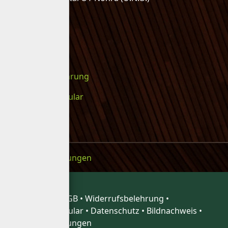
Rechtliches
Impressum
AGB
Widerrufsbelehrung
Widerrufsformular
Datenschutz
Bildnachweis
Cookie-Einstellungen
Impressum
•
AGB
•
Widerrufsbelehrung
•
Widerrufsformular
•
Datenschutz
•
Bildnachweis
•
Cookie-Einstellungen