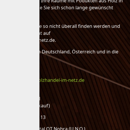
Verwandeln Sie Ihre Räume mit Podukten aus Holz in
Wohnräume, die Sie sich schon lange gewünscht
haben.
Produkte die Sie so nicht überall finden werden und
Klassiker vereint auf
holzhandel-im-netz.de.
Wir liefern nach Deutschland, Österreich und in die
Schweiz.
Kontakt
Mail:
admin@holzhandel-im-netz.de
Telefon:
03643 - 9060501
(Lager und Verkauf)
Gebreitestraße 13
99428 Grammetal OT Nohra (U.N.O.)