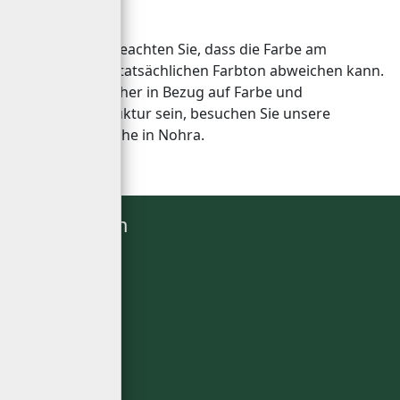
Hinweis:
Bitte beachten Sie, dass die Farbe am
Bildschirm vom tatsächlichen Farbton abweichen kann.
Sollten Sie unsicher in Bezug auf Farbe und
Oberflächenstruktur sein, besuchen Sie unsere
Ausstellungsfläche in Nohra.
Kategorien
Bodenbeläge
Parkettboden
Korkboden
Laminatboden
Designboden
Natureflex
Lindura