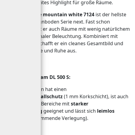
2052 mm ein echtes Highlight für große Räume.
Das Dekor
Eiche mountain white 7124
ist der hellste
Boden der Designboden Serie next. Fast schon
strahlend erhellt er auch Räume mit wenig natürlichem
Licht oder minimaler Beleuchtung. Kombiniert mit
hellen Möbeln schafft er ein cleanes Gesamtbild und
strahlt Harmonie und Ruhe aus.
Das Besondere am DL 500 S:
Der Designboden hat einen
integrierten
Schallschutz
(1 mm Korkschicht), ist auch
für gewerbliche Bereiche mit
starker
Beanspruchung
geeignet und lässt sich
leimlos
verlegen
(schwimmende Verlegung).