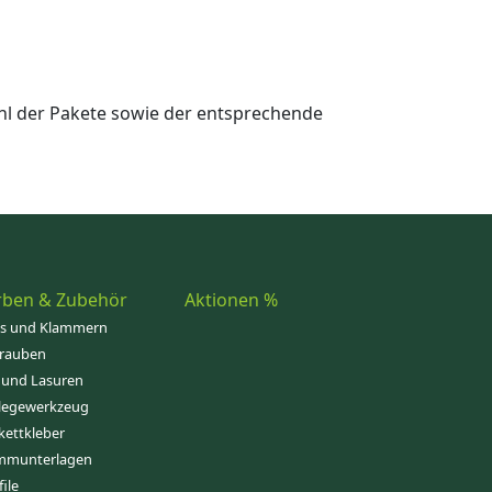
hl der Pakete sowie der entsprechende
rben & Zubehör
Aktionen %
ps und Klammern
rauben
 und Lasuren
legewerkzeug
kettkleber
mmunterlagen
file