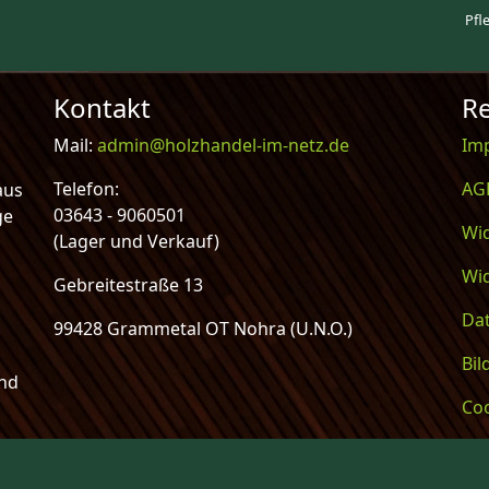
Pfl
Kontakt
Re
Mail:
admin@holzhandel-im-netz.de
Im
Telefon:
AG
aus
03643 - 9060501
ge
Wi
(Lager und Verkauf)
Wi
Gebreitestraße 13
Da
99428 Grammetal OT Nohra (U.N.O.)
Bi
und
Coo