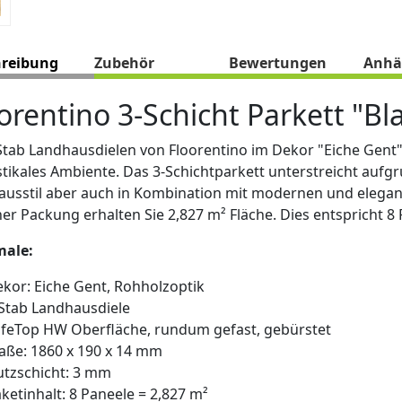
hreibung
Zubehör
Bewertungen
Anhä
orentino 3-Schicht Parkett "Bl
Stab Landhausdielen von Floorentino im Dekor "Eiche Gen
stikales Ambiente. Das 3-Schichtparkett unterstreicht auf
usstil aber auch in Kombination mit modernen und elegant
ner Packung erhalten Sie 2,827 m² Fläche. Dies entspricht 8
male:
kor: Eiche Gent, Rohholzoptik
Stab Landhausdiele
feTop HW Oberfläche, rundum gefast, gebürstet
ße: 1860 x 190 x 14 mm
tzschicht: 3 mm
ketinhalt: 8 Paneele = 2,827 m²