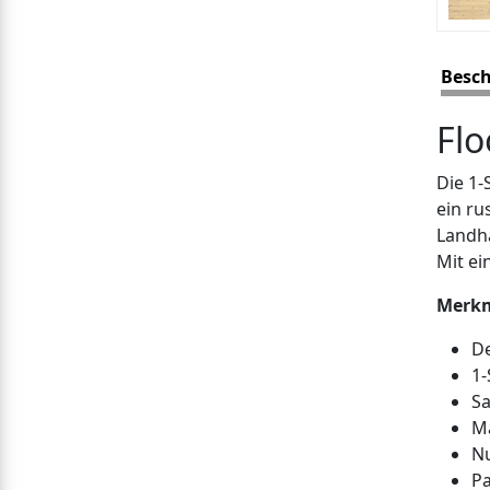
Besc
Flo
Die 1-
ein ru
Landha
Mit ei
Merk
De
1-
Sa
Ma
Nu
Pa