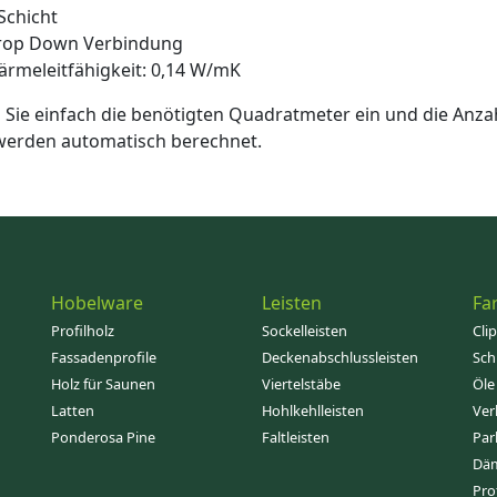
Schicht
rop Down Verbindung
rmeleitfähigkeit: 0,14 W/mK
Sie einfach die benötigten Quadratmeter ein und die Anza
 werden automatisch berechnet.
Hobelware
Leisten
Fa
Profilholz
Sockelleisten
Cli
Fassadenprofile
Deckenabschlussleisten
Sch
Holz für Saunen
Viertelstäbe
Öle
Latten
Hohlkehlleisten
Ver
Ponderosa Pine
Faltleisten
Par
Dä
Pro