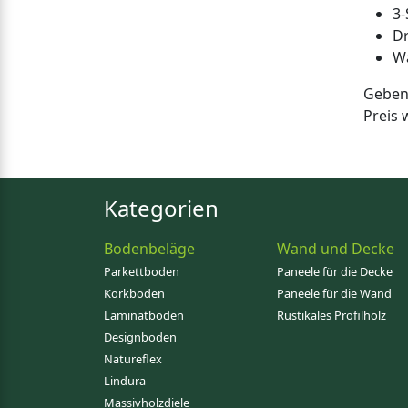
3-
D
Wä
Geben 
Preis
Kategorien
Bodenbeläge
Wand und Decke
Parkettboden
Paneele für die Decke
Korkboden
Paneele für die Wand
Laminatboden
Rustikales Profilholz
Designboden
Natureflex
Lindura
Massivholzdiele