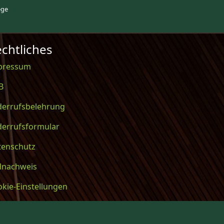
ege
chtliches
pressum
B
derrufsbelehrung
derrufsformular
tenschutz
ldnachweis
kie-Einstellungen