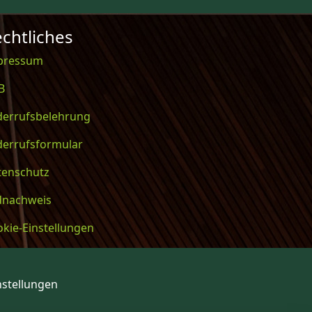
chtliches
pressum
B
derrufsbelehrung
derrufsformular
tenschutz
ldnachweis
kie-Einstellungen
nstellungen