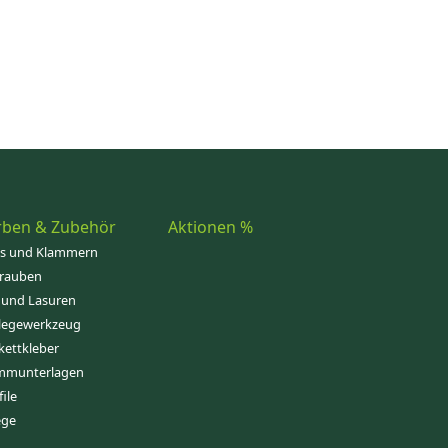
rben & Zubehör
Aktionen %
ps und Klammern
rauben
 und Lasuren
legewerkzeug
kettkleber
mmunterlagen
file
ege