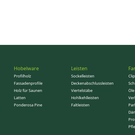
Hobelware
Leisten
Fa
Profilholz
Sockelleisten
Cli
Fassadenprofile
Deckenabschlussleisten
Sch
Holz für Saunen
Viertelstäbe
Öle
Latten
Hohlkehlleisten
Ver
Ponderosa Pine
Faltleisten
Par
Dä
Pro
Pfl