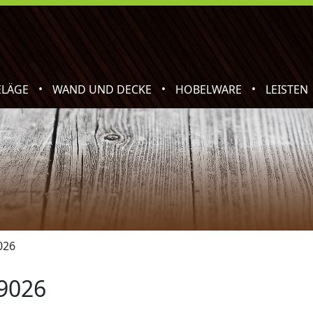
•
•
•
ELÄGE
WAND UND DECKE
HOBELWARE
LEISTEN
026
9026