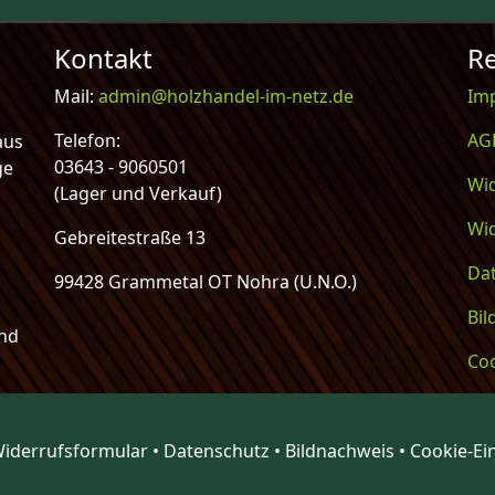
Kontakt
Re
Mail:
admin@holzhandel-im-netz.de
Im
Telefon:
AG
aus
03643 - 9060501
ge
Wi
(Lager und Verkauf)
Wi
Gebreitestraße 13
Da
99428 Grammetal OT Nohra (U.N.O.)
Bi
und
Coo
iderrufsformular
•
Datenschutz
•
Bildnachweis
•
Cookie-Ei