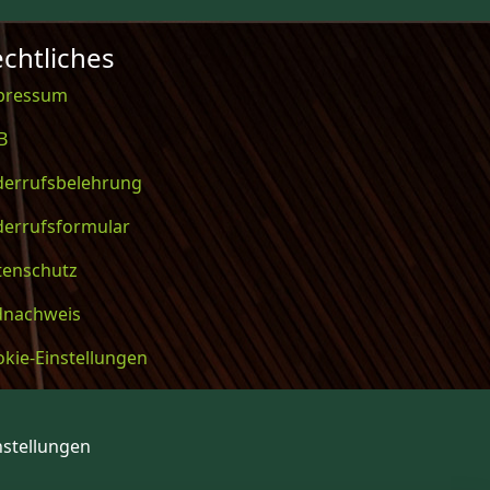
chtliches
pressum
B
derrufsbelehrung
derrufsformular
tenschutz
ldnachweis
kie-Einstellungen
nstellungen