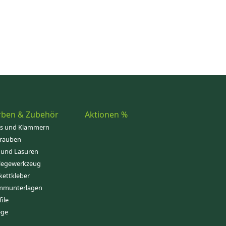
rben & Zubehör
Aktionen %
ps und Klammern
rauben
 und Lasuren
legewerkzeug
kettkleber
mmunterlagen
file
ege