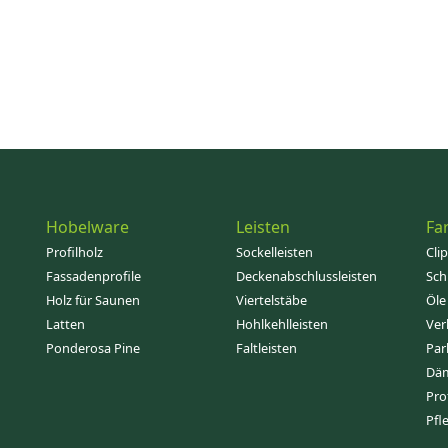
Hobelware
Leisten
Fa
Profilholz
Sockelleisten
Cli
Fassadenprofile
Deckenabschlussleisten
Sch
Holz für Saunen
Viertelstäbe
Öle
Latten
Hohlkehlleisten
Ver
Ponderosa Pine
Faltleisten
Par
Dä
Pro
Pfl