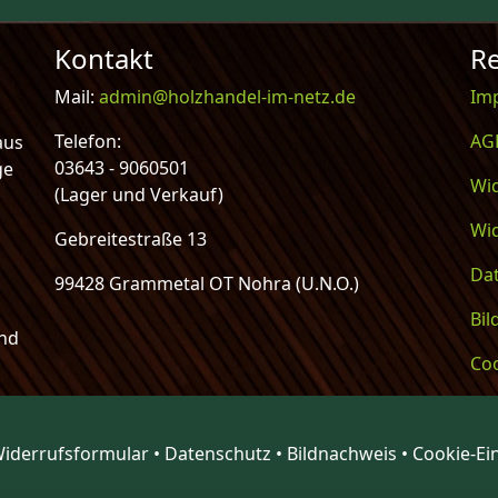
Kontakt
Re
Mail:
admin@holzhandel-im-netz.de
Im
Telefon:
AG
aus
03643 - 9060501
ge
Wi
(Lager und Verkauf)
Wi
Gebreitestraße 13
Da
99428 Grammetal OT Nohra (U.N.O.)
Bi
und
Coo
iderrufsformular
•
Datenschutz
•
Bildnachweis
•
Cookie-Ei