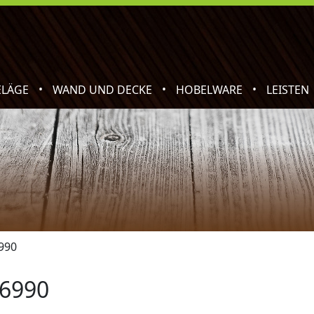
•
•
•
ELÄGE
WAND UND DECKE
HOBELWARE
LEISTEN
990
 6990