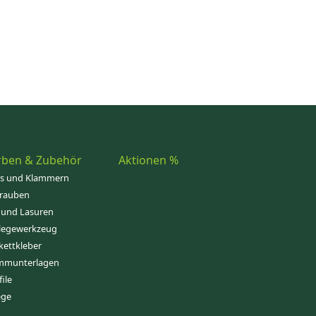
rben & Zubehör
Aktionen %
ps und Klammern
rauben
 und Lasuren
legewerkzeug
kettkleber
mmunterlagen
file
ege