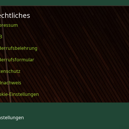
chtliches
pressum
B
derrufsbelehrung
derrufsformular
tenschutz
ldnachweis
kie-Einstellungen
nstellungen