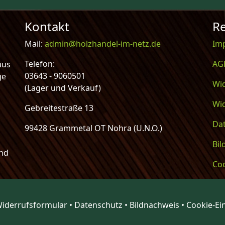
Kontakt
Re
Mail:
admin@holzhandel-im-netz.de
Im
Telefon:
AG
aus
03643 - 9060501
ge
Wi
(Lager und Verkauf)
Wi
Gebreitestraße 13
Da
99428 Grammetal OT Nohra (U.N.O.)
Bi
und
Coo
iderrufsformular
•
Datenschutz
•
Bildnachweis
•
Cookie-Ei