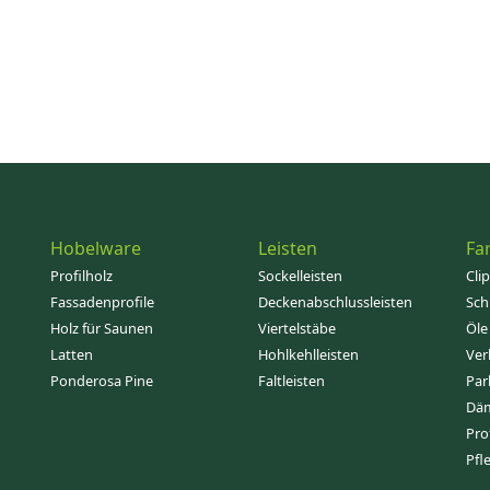
Hobelware
Leisten
Fa
Profilholz
Sockelleisten
Cli
Fassadenprofile
Deckenabschlussleisten
Sch
Holz für Saunen
Viertelstäbe
Öle
Latten
Hohlkehlleisten
Ver
Ponderosa Pine
Faltleisten
Par
Dä
Pro
Pfl