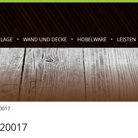
•
•
•
ELÄGE
WAND UND DECKE
HOBELWARE
LEISTEN
0017
 20017