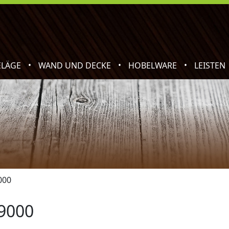
•
•
•
ELÄGE
WAND UND DECKE
HOBELWARE
LEISTEN
000
9000