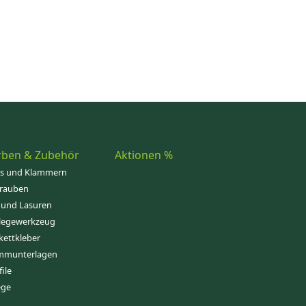
rben & Zubehör
Aktionen %
ps und Klammern
rauben
 und Lasuren
legewerkzeug
kettkleber
mmunterlagen
file
ege