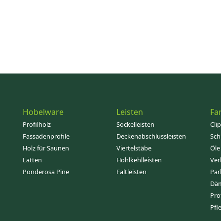
Hobelware
Leisten
Fa
Profilholz
Sockelleisten
Cli
Fassadenprofile
Deckenabschlussleisten
Sch
Holz für Saunen
Viertelstäbe
Öle
Latten
Hohlkehlleisten
Ver
Ponderosa Pine
Faltleisten
Par
Dä
Pro
Pfl