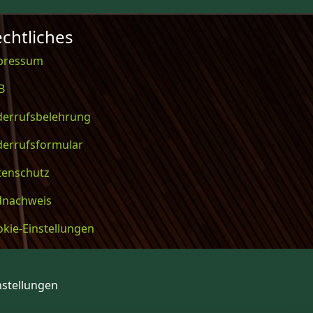
chtliches
pressum
B
derrufsbelehrung
derrufsformular
tenschutz
ldnachweis
kie-Einstellungen
nstellungen