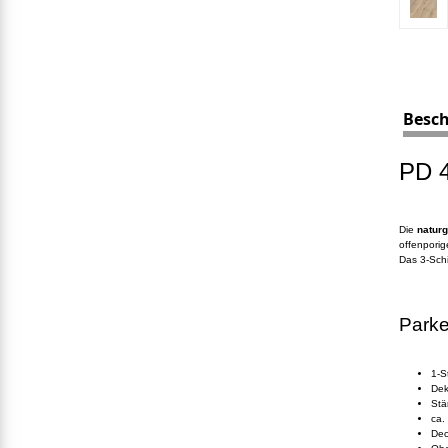
Besc
PD 4
Die
naturg
offenporig
Das 3-Sch
Parke
1-S
Dek
Stä
ca.
De