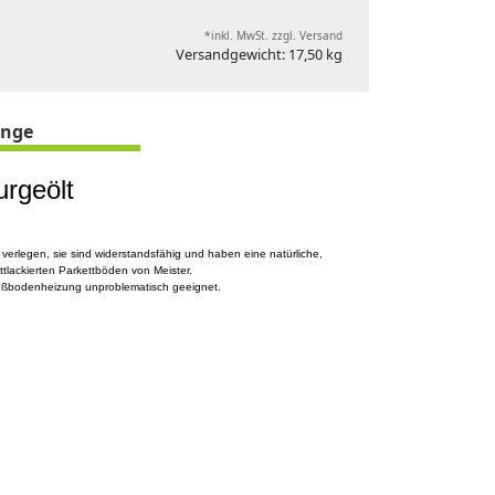
*inkl. MwSt. zzgl. Versand
Versandgewicht: 17,50 kg
nge
urgeölt
u verlegen, sie sind widerstandsfähig und haben eine natürliche,
tlackierten Parkettböden von Meister.
Fußbodenheizung unproblematisch geeignet.