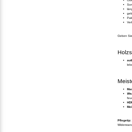
Obe
Sor
län
geb
Pak
Ver
Geben Sie 
Holzs
aut
leb
Meist
Mas
Wea
feu
HDF
Mei
Pflegetip:
Widerstand