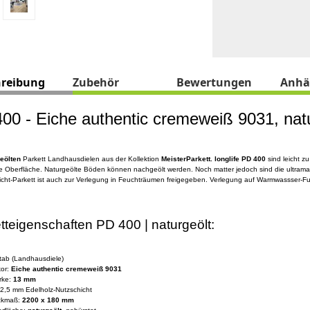
hreibung
Zubehör
Bewertungen
Anhä
00 - Eiche authentic cremeweiß 9031, nat
eölten
Parkett Landhausdielen aus der Kollektion
MeisterParkett. longlife PD 400
sind leicht z
e Oberfläche. Naturgeölte Böden können nachgeölt werden. Noch matter jedoch sind die ultramat
icht-Parkett ist auch zur Verlegung in Feuchträumen freigegeben. Verlegung auf Warmwassser-
tteigenschaften PD 400 | naturgeölt:
tab (Landhausdiele)
or:
Eiche authentic cremeweiß 9031
rke:
13 mm
 2,5 mm Edelholz-Nutzschicht
ckmaß:
2200 x 180 mm