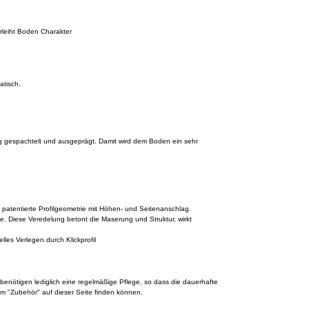
erleiht Boden Charakter
atisch.
ig gespachtelt und ausgeprägt. Damit wird dem Boden ein sehr
d patentierte Profilgeometrie mit Höhen- und Seitenanschlag.
. Diese Veredelung betont die Maserung und Struktur, wirkt
lles Verlegen durch Klickprofil
 benötigen lediglich eine regelmäßige Pflege, so dass die dauerhafte
im "Zubehör" auf dieser Seite finden können.