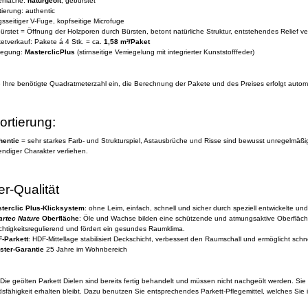
rfläche:
naturgeölt
, gebürstet
tierung: authentic
gsseitiger V-Fuge, kopfseitige Microfuge
ürstet = Öffnung der Holzporen durch Bürsten, betont natürliche Struktur, entstehendes Relief v
etverkauf: Pakete á 4 Stk. = ca.
1,58 m²/Paket
legung:
MasterclicPlus
(stirnseitige Verriegelung mit integrierter Kunststofffeder)
Ihre benötigte Quadratmeterzahl ein, die Berechnung der Pakete und des Preises erfolgt autom
ortierung:
hentic
= sehr starkes Farb- und Strukturspiel, Astausbrüche und Risse sind bewusst unregelmäß
endiger Charakter verliehen.
er-Qualität
terclic Plus-Klicksystem
: ohne Leim, einfach, schnell und sicher durch speziell entwickelte un
rtec Nature
Oberfläche
: Öle und Wachse bilden eine schützende und atmungsaktive Oberfläche
chtigkeitsregulierend und fördert ein gesundes Raumklima.
-Parkett
: HDF-Mittellage stabilisiert Deckschicht, verbessert den Raumschall und ermöglicht schne
ster-Garantie
25 Jahre im Wohnbereich
Die geölten Parkett Dielen sind bereits fertig behandelt und müssen nicht nachgeölt werden. Sie
sfähigkeit erhalten bleibt.
Dazu benutzen Sie entsprechendes Parkett-Pflegemittel, welches Sie 