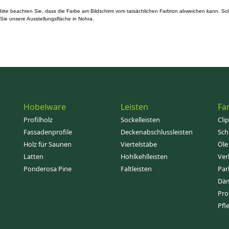
itte beachten Sie, dass die Farbe am Bildschirm vom tatsächlichen Farbton abweichen kann. Soll
ie unsere Ausstellungsfläche in Nohra.
Hobelware
Leisten
Fa
Profilholz
Sockelleisten
Cli
Fassadenprofile
Deckenabschlussleisten
Sch
Holz für Saunen
Viertelstäbe
Öle
Latten
Hohlkehlleisten
Ver
Ponderosa Pine
Faltleisten
Par
Dä
Pro
Pfl