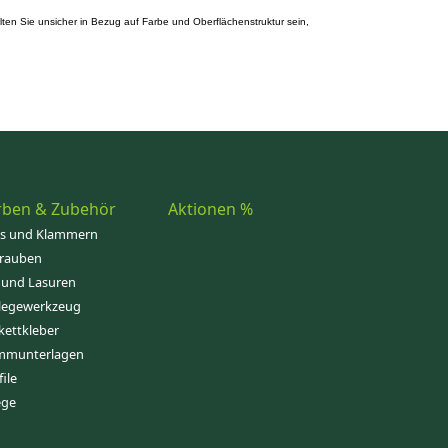
ten Sie unsicher in Bezug auf Farbe und Oberflächenstruktur sein,
rben & Zubehör
Aktionen %
ps und Klammern
rauben
 und Lasuren
legewerkzeug
kettkleber
mmunterlagen
file
ege