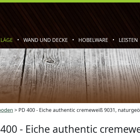
•
•
•
ELÄGE
WAND UND DECKE
HOBELWARE
LEISTEN
boden
>
PD 400 - Eiche authentic cremeweiß 9031, naturgeö
400 - Eiche authentic cremewe