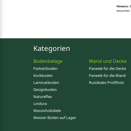
Hinweis:
B
besuchen S
Kategorien
Bodenbeläge
Wand und Decke
Parkettboden
Paneele für die Decke
Korkboden
Paneele für die Wand
Laminatboden
Rustikales Profilholz
Designboden
Natureflex
Lindura
Massivholzdiele
Meister Böden auf Lager