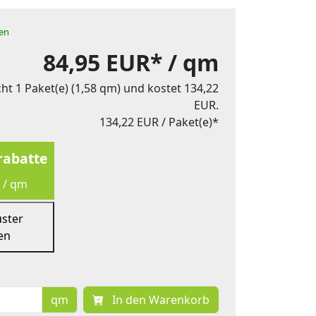
hen
84,95 EUR*
/ qm
ht 1 Paket(e) (1,58 qm) und kostet 134,22
EUR.
134,22 EUR
/ Paket(e)*
abatte
 / qm
uster
en
qm
In den Warenkorb