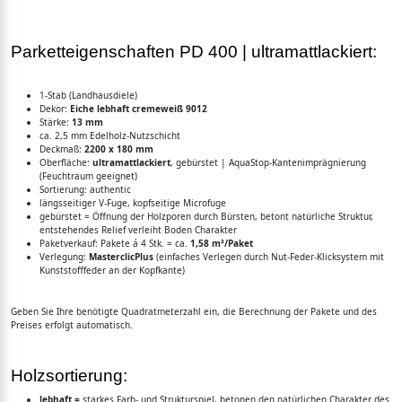
Parketteigenschaften PD 400 | ultramattlackiert:
1-Stab (Landhausdiele)
Dekor:
Eiche lebhaft cremeweiß 9012
Stärke:
13 mm
ca. 2,5 mm Edelholz-Nutzschicht
Deckmaß:
2200 x 180 mm
Oberfläche:
ultramattlackiert
, gebürstet | AquaStop-Kantenimprägnierung
(Feuchtraum geeignet)
Sortierung: authentic
längsseitiger V-Fuge, kopfseitige Microfuge
gebürstet = Öffnung der Holzporen durch Bürsten, betont natürliche Struktur,
entstehendes Relief verleiht Boden Charakter
Paketverkauf: Pakete á 4 Stk. = ca.
1,58 m²/Paket
Verlegung:
MasterclicPlus
(einfaches Verlegen durch Nut-Feder-Klicksystem mit
Kunststofffeder an der Kopfkante)
Geben Sie Ihre benötigte Quadratmeterzahl ein, die Berechnung der Pakete und des
Preises erfolgt automatisch.
Holzsortierung:
lebhaft =
starkes Farb- und Strukturspiel, betonen den natürlichen Charakter des