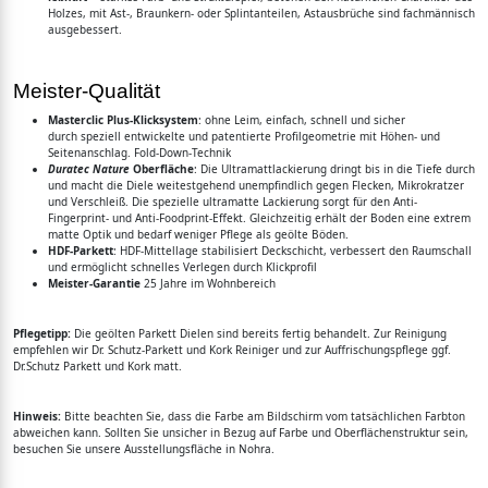
Holzes, mit Ast-, Braunkern- oder Splintanteilen, Astausbrüche sind fachmännisch
ausgebessert.
Meister-Qualität
Masterclic Plus-Klicksystem
: ohne Leim, einfach, schnell und sicher
durch speziell entwickelte und patentierte Profilgeometrie mit Höhen- und
Seitenanschlag. Fold-Down-Technik
Duratec Nature
Oberfläche
: Die Ultramattlackierung dringt bis in die Tiefe durch
und macht die Diele weitestgehend unempfindlich gegen Flecken, Mikrokratzer
und Verschleiß. Die spezielle ultramatte Lackierung sorgt für den Anti-
Fingerprint- und Anti-Foodprint-Effekt. Gleichzeitig erhält der Boden eine extrem
matte Optik und bedarf weniger Pflege als geölte Böden.
HDF-Parkett
: HDF-Mittellage stabilisiert Deckschicht, verbessert den Raumschall
und ermöglicht schnelles Verlegen durch Klickprofil
Meister-Garantie
25 Jahre im Wohnbereich
Pflegetipp:
Die geölten Parkett Dielen sind bereits fertig behandelt. Zur Reinigung
empfehlen wir Dr. Schutz-Parkett und Kork Reiniger und zur Auffrischungspflege ggf.
Dr.Schutz Parkett und Kork matt.
Hinweis:
Bitte beachten Sie, dass die Farbe am Bildschirm vom tatsächlichen Farbton
abweichen kann. Sollten Sie unsicher in Bezug auf Farbe und Oberflächenstruktur sein,
besuchen Sie unsere Ausstellungsfläche in Nohra.