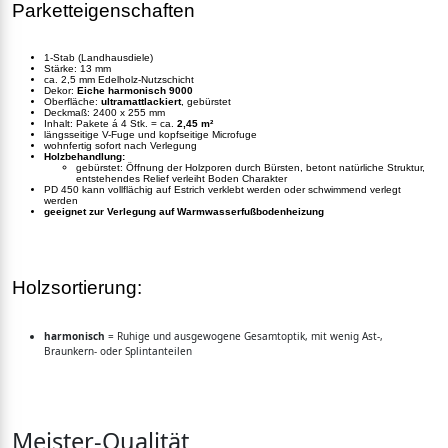
Parketteigenschaften
1-Stab (Landhausdiele)
Stärke: 13 mm
ca. 2,5 mm Edelholz-Nutzschicht
Dekor:
Eiche harmonisch 9000
Oberfläche:
ultramattlackiert
, gebürstet
Deckmaß: 2400 x 255 mm
Inhalt: Pakete á 4 Stk. = ca.
2,45 m²
längsseitige V-Fuge und kopfseitige Microfuge
wohnfertig sofort nach Verlegung
Holzbehandlung:
gebürstet: Öffnung der Holzporen durch Bürsten, betont natürliche Struktur,
entstehendes Relief verleiht Boden Charakter
PD 450 kann vollflächig auf Estrich verklebt werden oder schwimmend verlegt
werden
geeignet zur Verlegung auf Warmwasserfußbodenheizung
Holzsortierung:
harmonisch
= Ruhige und ausgewogene Gesamtoptik, mit wenig Ast-,
Braunkern- oder Splintanteilen
Meister-Qualität