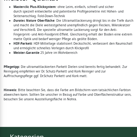
Masterclic Plus-Klicksystem
: ohne Leim, einfach, schnell und sicher
durch speziell entwickelte und patentierte Profilgeometrie mit Höhen- und
Seitenanschlag. Fold-Down-Technik
Duratec Nature
Oberfläche
: Die Ultramattlackierung dringt bis in die Tiefe durch
und macht die Diele weitestgehend unempfindlich gegen Flecken, Mikrokratzer
und Verschleiß. Die spezielle ultramatte Lackierung sorgt für den Anti-
Fingerprint- und Anti-Foodprint-Effekt. Gleichzeitig erhält der Boden eine extrem
matte Optik und bedarf weniger Pflege als geölte Böden.
HDF-Parkett
: HDF-Mittellage stabilisiert Deckschicht, verbessert den Raumschall
und ermöglicht schnelles Verlegen durch Klickprofil
Meister-Garantie
25 Jahre im Wohnbereich
Pflegetipp:
Die ultramattlackierten Parkett Dielen sind bereits fertig behandelt. Zur
Reinigung empfehlen wir Dr. Schutz-Parkett und Kork Reiniger und zur
Auffrischungspflege ggf. Dr.Schutz Parkett und Kork matt.
Hinweis:
Bitte beachten Sie, dass die Farbe am Bildschirm vom tatsächlichen Farbton
abweichen kann. Sollten Sie unsicher in Bezug auf Farbe und Oberflächenstruktur sein,
besuchen Sie unsere Ausstellungsfläche in Nohra.
Kategorien