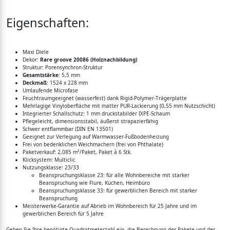
Eigenschaften:
Maxi Diele
Dekor:
Rare groove 20086
(Holznachbildung)
Struktur: Porensynchron-Struktur
Gesamtstärke
: 5,5 mm
Deckmaß
: 1524 x 228 mm
Umlaufende Microfase
Feuchtraumgeeignet (wasserfest) dank Rigid-Polymer-Trägerplatte
Mehrlagige Vinyloberfläche mit matter PUR-Lackierung (0,55 mm Nutzschicht)
Integrierter Schallschutz: 1 mm druckstabilder IXPE-Schaum
Pflegeleicht, dimensionsstabil, äußerst strapazierfähig
Schwer entflammbar (DIN EN 13501)
Geeignet zur Verlegung auf Warmwasser-Fußbodenheizung
Frei von bedenklichen Weichmachern (frei von Phthalate)
Paketverkauf: 2,085 m²/Paket, Paket á 6 Stk.
Klicksystem: Multiclic
Nutzungsklasse: 23/33
Beanspruchungsklasse 23: für alle Wohnbereiche mit starker
Beanspruchung wie Flure, Küchen, Heimbüro
Beanspruchungsklasse 33: für gewerblichen Bereich mit starker
Beanspruchung
Meisterwerke-Garantie auf Abrieb im Wohnbereich für 25 Jahre und im
gewerblichen Bereich für 5 Jahre
Geben Sie Ihre benötigte Quadratmeterzahl ein, die Berechnung der Pakete und des