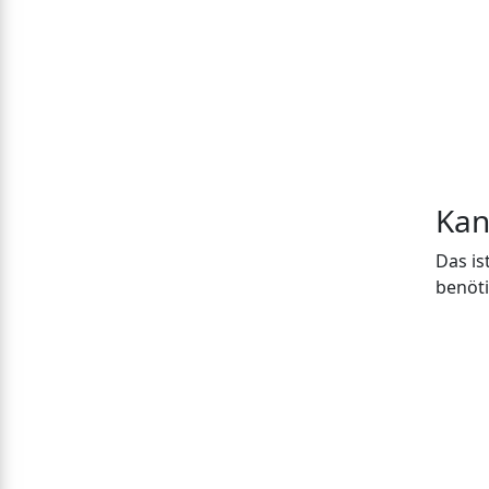
Kan
Das is
benöti