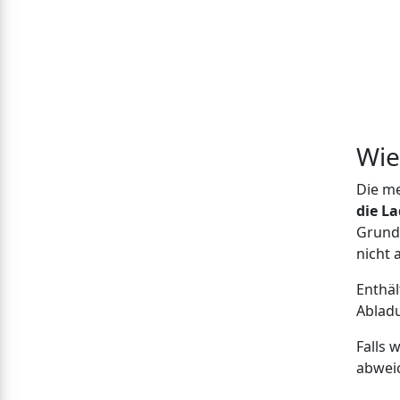
Wie
Die m
die L
Grunds
nicht 
Enthäl
Abladu
Falls 
abweic