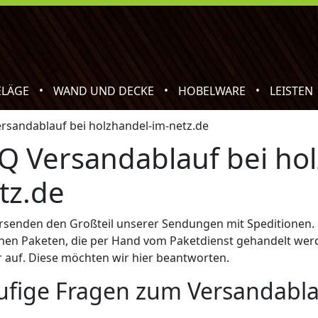
•
•
•
ELÄGE
WAND UND DECKE
HOBELWARE
LEISTEN
rsandablauf bei holzhandel-im-netz.de
Q Versandablauf bei ho
tz.de
rsenden den Großteil unserer Sendungen mit Speditionen. D
hen Paketen, die per Hand vom Paketdienst gehandelt wer
 auf. Diese möchten wir hier beantworten.
fige Fragen zum Versandabla