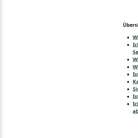
Übers
Wi
Ic
S
Wi
Wi
Is
Ka
S
Is
Ic
ab