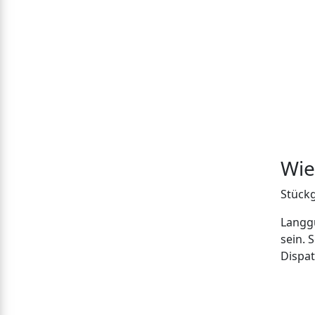
Wie
Stückg
Langgu
sein. 
Dispat