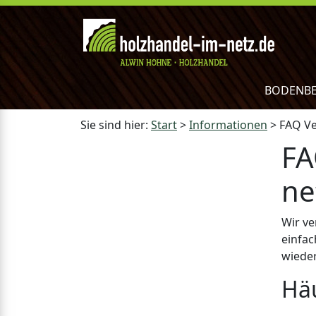
BODENB
Sie sind hier:
Start
>
Informationen
>
FAQ Ve
FA
ne
Wir ve
einfac
wieder
Häu