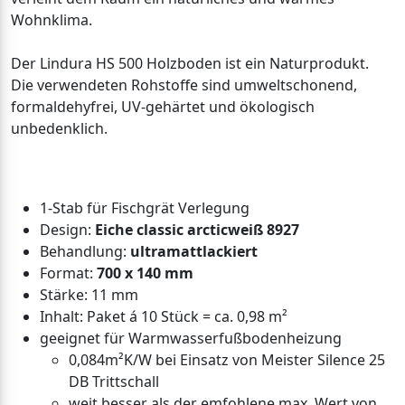
Wohnklima.
Der Lindura HS 500 Holzboden ist ein Naturprodukt.
Die verwendeten Rohstoffe sind umweltschonend,
formaldehyfrei, UV-gehärtet und ökologisch
unbedenklich.
1-Stab für Fischgrät Verlegung
Design:
Eiche classic arcticweiß 8927
Behandlung:
ultramattlackiert
Format:
700 x 140 mm
Stärke: 11 mm
Inhalt: Paket á 10 Stück = ca. 0,98 m²
geeignet für Warmwasserfußbodenheizung
0,084m²K/W bei Einsatz von Meister Silence 25
DB Trittschall
weit besser als der emfohlene max. Wert von