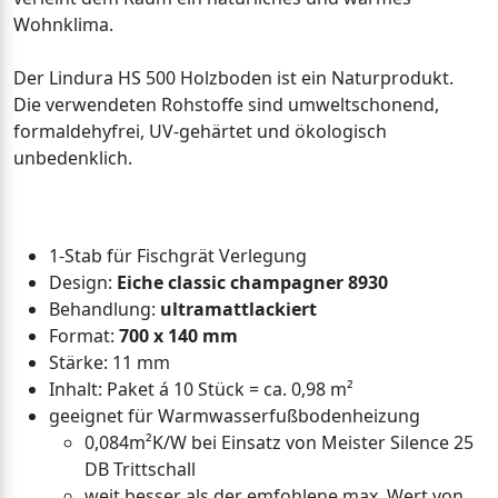
Wohnklima.
Der Lindura HS 500 Holzboden ist ein Naturprodukt.
Die verwendeten Rohstoffe sind umweltschonend,
formaldehyfrei, UV-gehärtet und ökologisch
unbedenklich.
1-Stab für Fischgrät Verlegung
Design:
Eiche classic champagner 8930
Behandlung:
ultramattlackiert
Format:
700 x 140 mm
Stärke: 11 mm
Inhalt: Paket á 10 Stück = ca. 0,98 m²
geeignet für Warmwasserfußbodenheizung
0,084m²K/W bei Einsatz von Meister Silence 25
DB Trittschall
weit besser als der emfohlene max. Wert von