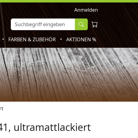
Anmelden
•
•
FARBEN & ZUBEHÖR
AKTIONEN %
rt
41, ultramattlackiert