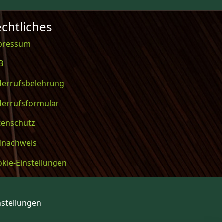
chtliches
pressum
B
derrufsbelehrung
derrufsformular
tenschutz
ldnachweis
kie-Einstellungen
nstellungen