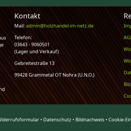
Kontakt
Re
Mail:
admin@holzhandel-im-netz.de
Im
Telefon:
AG
aus
03643 - 9060501
ge
Wi
(Lager und Verkauf)
Wi
Gebreitestraße 13
Da
99428 Grammetal OT Nohra (U.N.O.)
Bi
und
Coo
iderrufsformular
•
Datenschutz
•
Bildnachweis
•
Cookie-Ei