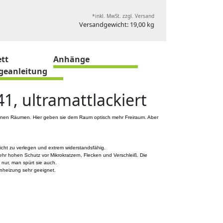
*inkl. MwSt. zzgl. Versand
Versandgewicht: 19,00 kg
tt
Anhänge
egeanleitung
41, ultramattlackiert
leinen Räumen. Hier geben sie dem Raum optisch mehr Freiraum. Aber
icht zu verlegen und extrem widerstandsfähig.
ehr hohen Schutz vor Mikrokratzern, Flecken und Verschleiß. Die
 nur, man spürt sie auch.
nheizung sehr geeignet.