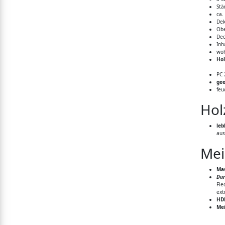
Stä
ca.
Dek
Obe
Dec
Inh
woh
Ho
PC 
ge
feu
Hol
leb
aus
Mei
Mas
Dur
Fle
ext
HDF
Mei