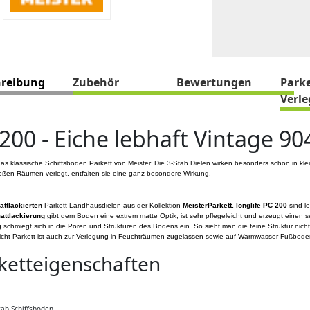
hreibung
Zubehör
Bewertungen
Parke
Verl
200 - Eiche lebhaft Vintage 90
as klassische Schiffsboden Parkett von Meister. Die 3-Stab Dielen wirken besonders schön in k
oßen Räumen verlegt, entfalten sie eine ganz besondere Wirkung.
attlackierten
Parkett Landhausdielen aus der Kollektion
MeisterParkett. longlife PC 200
sind le
attlackierung
gibt dem Boden eine extrem matte Optik, ist sehr pflegeleicht und erzeugt einen s
 schmiegt sich in die Poren und Strukturen des Bodens ein. So sieht man die feine Struktur nicht
icht-Parkett ist auch zur Verlegung in Feuchträumen zugelassen sowie auf Warmwasser-Fußbode
ketteigenschaften
tab Schiffsboden