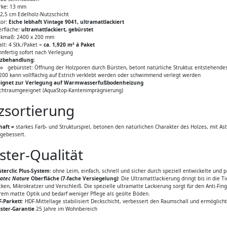
rke: 13 mm
 2,5 cm Edelholz-Nutzschicht
or:
Eiche lebhaft Vintage 9041, ultramattlackiert
rfläche:
ultramattlackiert, gebürstet
kmaß: 2400 x 200 mm
alt: 4 Stk./Paket =
ca. 1,920 m² á Paket
nfertig sofort nach Verlegung
lzbehandlung:
gebürstet: Öffnung der Holzporen durch Bürsten, betont natürliche Struktur, entstehendes
200 kann vollflächig auf Estrich verklebt werden oder schwimmend verlegt werden
eignet zur Verlegung auf Warmwasserfußbodenheizung
chtraumgeeignet (AquaStop-Kantenimprägnierung)
zsortierung
haft =
starkes Farb- und Strukturspiel, betonen den natürlichen Charakter des Holzes, mit As
gebessert.
ster-Qualität
terclic Plus-System
: ohne Leim, einfach, schnell und sicher durch speziell entwickelte und p
atec Nature
Oberfläche (7-fache Versiegelung)
: Die Ultramattlackierung dringt bis in die
cken, Mikrokratzer und Verschleiß. Die spezielle ultramatte Lackierung sorgt für den Anti-Fing
rem matte Optik und bedarf weniger Pflege als geölte Böden.
-Parkett
: HDF-Mittellage stabilisiert Deckschicht, verbessert den Raumschall und ermöglicht
ster-Garantie
25 Jahre im Wohnbereich