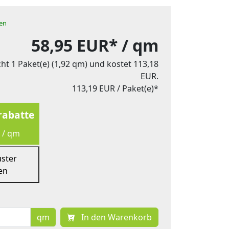
hen
58,95 EUR*
/ qm
ht 1 Paket(e) (1,92 qm) und kostet 113,18
EUR.
113,19 EUR
/ Paket(e)*
abatte
 / qm
uster
en
qm
In den Warenkorb