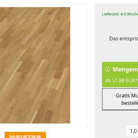
Lieferzeit: 4-5 Woc
Das entspric
Mengenr
ab 51,88 EUR*
Gratis M
bestell