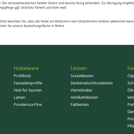
:
Die ultramattlackierten Parkett Dielen sind bereits fertig behandelt. Zur Reinigung empfehl
ngspflege ggf. Dr.Schutz Parkett und Kork matt.
itte beachten Sie, dass die Farbe am Bildschirm vom tatsächlichen Farbton abweichen kann. 
uchen Sie unsere Ausstellungsfläche in Nohra.
Hobelware
Leisten
Fa
Profilholz
Sockelleisten
Cli
Fassadenprofile
Deckenabschlussleisten
Sch
Holz für Saunen
Viertelstäbe
Öle
Latten
Hohlkehlleisten
Ver
Ponderosa Pine
Faltleisten
Par
Dä
Pro
Pfl