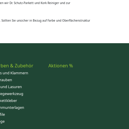
en wir Dr. Schutz-Parkett und Kork Reiniger und zur
Sollten Sie unsicher in Bezug auf Farbe und Oberflächenstruktur
rben & Zubehör
Aktionen %
ps und Klammern
rauben
 und Lasuren
legewerkzeug
kettkleber
mmunterlagen
file
ege