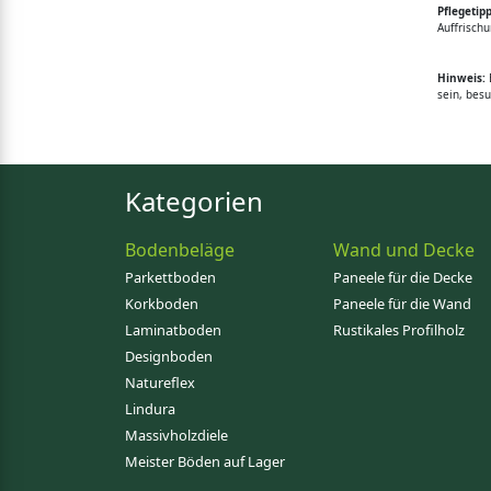
Pflegetipp
Auffrischu
Hinweis:
B
sein, bes
Kategorien
Bodenbeläge
Wand und Decke
Parkettboden
Paneele für die Decke
Korkboden
Paneele für die Wand
Laminatboden
Rustikales Profilholz
Designboden
Natureflex
Lindura
Massivholzdiele
Meister Böden auf Lager