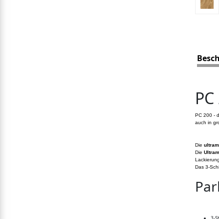
Besc
PC 
PC 200 - d
auch in gr
Die
ultram
Die
Ultram
Lackierung
Das 3-Sch
Par
3-S